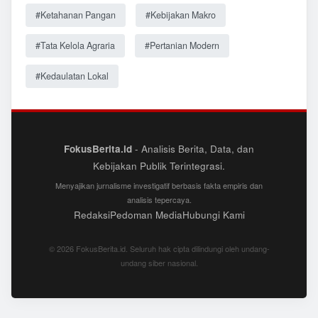
#Ketahanan Pangan
#Kebijakan Makro
#Tata Kelola Agraria
#Pertanian Modern
#Kedaulatan Lokal
FokusBerita.id
- Analisis Berita, Data, dan
Kebijakan Publik Terintegrasi.
Menyajikan jurnalisme investigatif berbasis fakta empiris dan
analisis tepercaya.
Redaksi
Pedoman Media
Hubungi Kami
© 2026 FokusBerita.id. Seluruh hak cipta dilindungi oleh undang-
undang siber nasional.