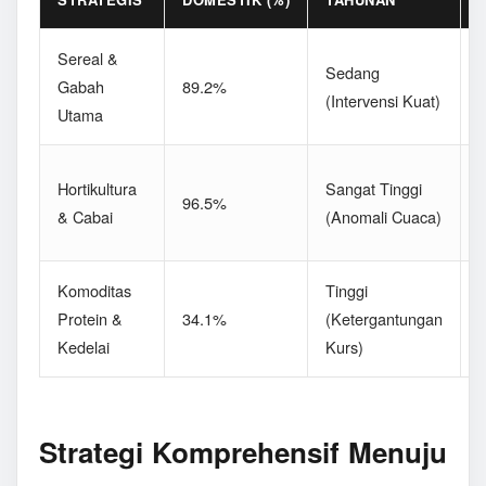
Sereal &
D
Sedang
Gabah
89.2%
(Intervensi Kuat)
Utama
P
F
Hortikultura
Sangat Tinggi
96.5%
(
& Cabai
(Anomali Cuaca)
L
Komoditas
Tinggi
Protein &
34.1%
(Ketergantungan
(
Kedelai
Kurs)
S
Strategi Komprehensif Menuju