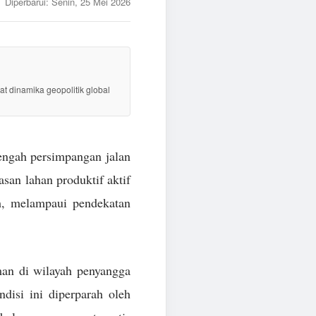
Diperbarui:
Senin, 25 Mei 2026
at dinamika geopolitik global
tengah persimpangan jalan
san lahan produktif aktif
h, melampaui pendekatan
man di wilayah penyangga
disi ini diperparah oleh