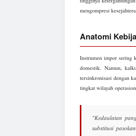
tingginya ketergantungan 
mengompresi kesejahtera
Anatomi Kebij
Instrumen impor sering k
domestik. Namun, kalk
tersinkronisasi dengan k
tingkat wilayah operasion
"Kedaulatan pang
substitusi pasoka