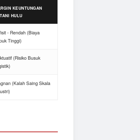
RGIN KEUNTUNGAN
TANI HULU
isit - Rendah (Biaya
puk Tinggi)
ktuatif (Risiko Busuk
istik)
agnan (Kalah Saing Skala
ustri)