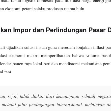
mata rantai logistik domestik pada fluktuasi harga energi gl
an ekonomi petani selaku produsen utama hulu.
akan Impor dan Perlindungan Pasar 
ali dijadikan solusi instan guna meredam lonjakan inflasi p
ulasi ekonomi makro memperlihatkan bahwa volume pasoka
alender panen raya lokal berisiko mendistorsi mekanisme pem
al tani.
an sejati tidak diukur dari kemampuan sebuah negar
n melalui jalur perdagangan internasional, melainkan d