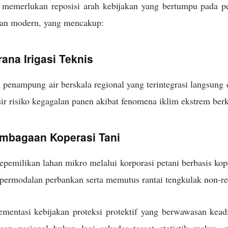
 memerlukan reposisi arah kebijakan yang bertumpu pada p
ian modern, yang mencakup:
ana Irigasi Teknis
nampung air berskala regional yang terintegrasi langsung d
r risiko kegagalan panen akibat fenomena iklim ekstrem ber
embagaan Koperasi Tani
pemilikan lahan mikro melalui korporasi petani berbasis ko
 permodalan perbankan serta memutus rantai tengkulak non-r
ementasi kebijakan proteksi protektif yang berwawasan kead