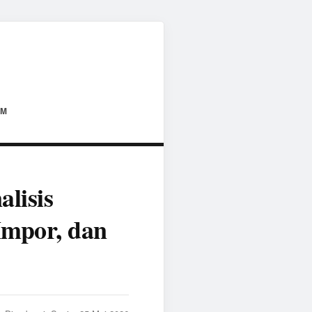
AM
lisis
Impor, dan