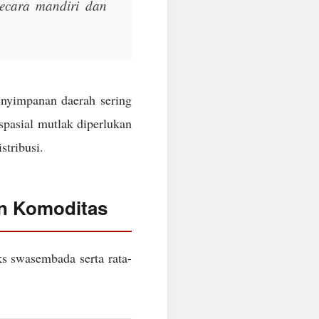
 secara mandiri dan
enyimpanan daerah sering
 spasial mutlak diperlukan
stribusi.
an Komoditas
ks swasembada serta rata-