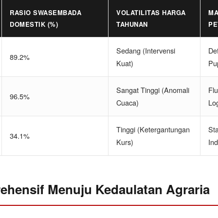
RASIO SWASEMBADA
VOLATILITAS HARGA
MA
DOMESTIK (%)
TAHUNAN
PE
Sedang (Intervensi
Def
89.2%
Kuat)
Pu
Sangat Tinggi (Anomali
Flu
96.5%
Cuaca)
Log
Tinggi (Ketergantungan
St
34.1%
Kurs)
Ind
ehensif Menuju Kedaulatan Agraria