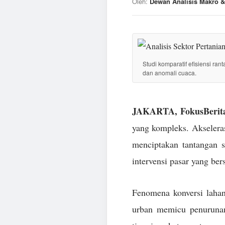
Oleh:
Dewan Analisis Makro &
Studi komparatif efisiensi ran
dan anomali cuaca.
JAKARTA, FokusBerita
yang kompleks. Akseleras
menciptakan tantangan 
intervensi pasar yang ber
Fenomena konversi lahan
urban memicu penurunan 