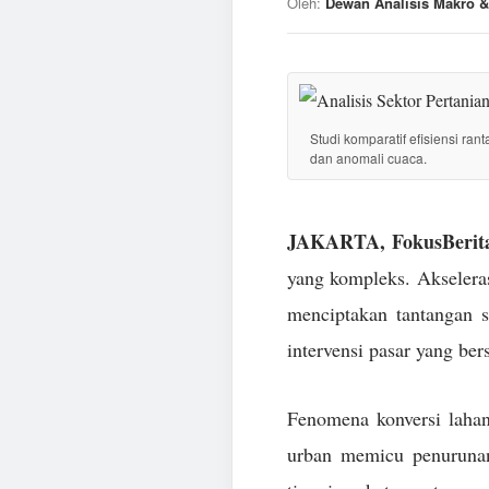
Oleh:
Dewan Analisis Makro &
Studi komparatif efisiensi ran
dan anomali cuaca.
JAKARTA, FokusBerita
yang kompleks. Akseleras
menciptakan tantangan 
intervensi pasar yang ber
Fenomena konversi lahan
urban memicu penurunan 