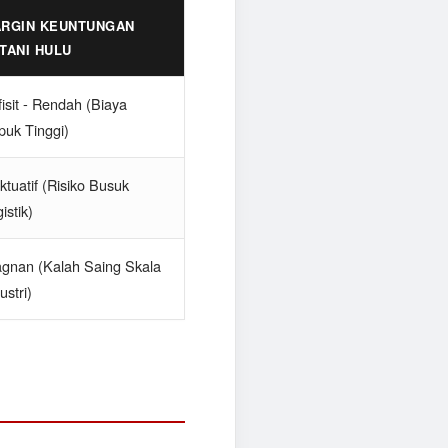
RGIN KEUNTUNGAN
TANI HULU
isit - Rendah (Biaya
puk Tinggi)
ktuatif (Risiko Busuk
istik)
agnan (Kalah Saing Skala
ustri)