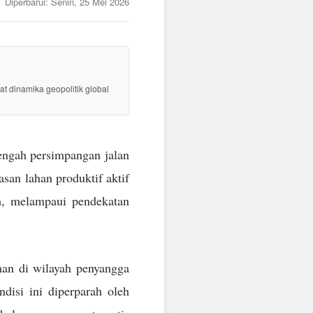
Diperbarui:
Senin, 25 Mei 2026
at dinamika geopolitik global
tengah persimpangan jalan
san lahan produktif aktif
h, melampaui pendekatan
man di wilayah penyangga
disi ini diperparah oleh