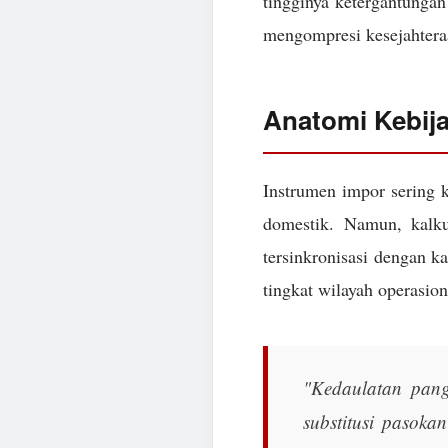
tingginya ketergantungan 
mengompresi kesejahtera
Anatomi Kebij
Instrumen impor sering k
domestik. Namun, kalk
tersinkronisasi dengan k
tingkat wilayah operasion
"Kedaulatan pang
substitusi pasoka