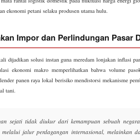
mata rantai logistik domestik pada fluktuasi harga energi gl
an ekonomi petani selaku produsen utama hulu.
akan Impor dan Perlindungan Pasar 
ali dijadikan solusi instan guna meredam lonjakan inflasi p
ulasi ekonomi makro memperlihatkan bahwa volume pasoka
alender panen raya lokal berisiko mendistorsi mekanisme pem
al tani.
an sejati tidak diukur dari kemampuan sebuah negar
n melalui jalur perdagangan internasional, melainkan d