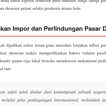
mata rantai logistik domestik pada fluktuasi harga energi gl
an ekonomi petani selaku produsen utama hulu.
akan Impor dan Perlindungan Pasar 
ali dijadikan solusi instan guna meredam lonjakan inflasi p
ulasi ekonomi makro memperlihatkan bahwa volume pasoka
alender panen raya lokal berisiko mendistorsi mekanisme pem
al tani.
an sejati tidak diukur dari kemampuan sebuah negar
n melalui jalur perdagangan internasional, melainkan d