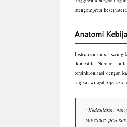
tingginya ketergantungan 
mengompresi kesejahtera
Anatomi Kebij
Instrumen impor sering k
domestik. Namun, kalk
tersinkronisasi dengan k
tingkat wilayah operasion
"Kedaulatan pang
substitusi pasoka