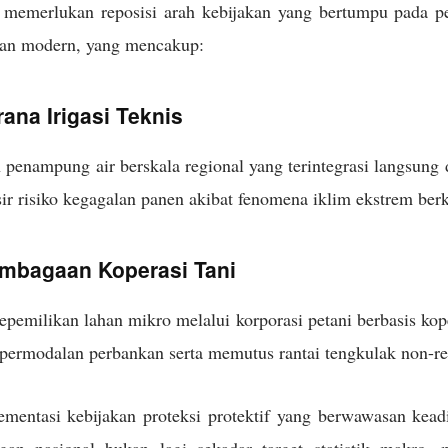
 memerlukan reposisi arah kebijakan yang bertumpu pada p
ian modern, yang mencakup:
ana Irigasi Teknis
nampung air berskala regional yang terintegrasi langsung d
r risiko kegagalan panen akibat fenomena iklim ekstrem ber
embagaan Koperasi Tani
pemilikan lahan mikro melalui korporasi petani berbasis ko
 permodalan perbankan serta memutus rantai tengkulak non-r
ementasi kebijakan proteksi protektif yang berwawasan kead