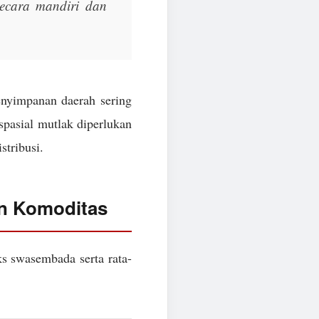
 secara mandiri dan
enyimpanan daerah sering
 spasial mutlak diperlukan
stribusi.
an Komoditas
ks swasembada serta rata-