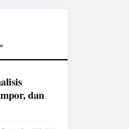
AM
lisis
Impor, dan