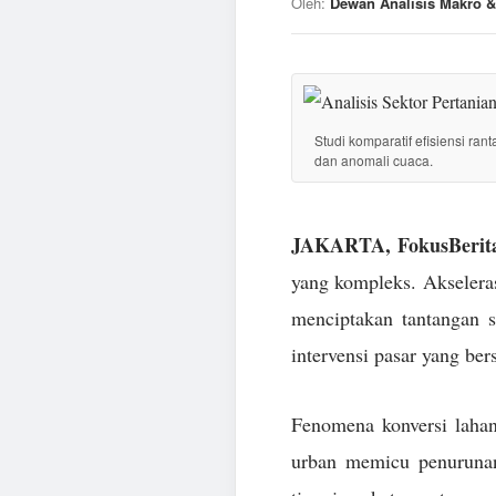
Oleh:
Dewan Analisis Makro &
Studi komparatif efisiensi ran
dan anomali cuaca.
JAKARTA, FokusBerita
yang kompleks. Akseleras
menciptakan tantangan 
intervensi pasar yang ber
Fenomena konversi lahan
urban memicu penurunan 