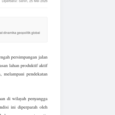
Diperbarui:
Senin, 25 Mei 2026
at dinamika geopolitik global
tengah persimpangan jalan
san lahan produktif aktif
h, melampaui pendekatan
man di wilayah penyangga
disi ini diperparah oleh