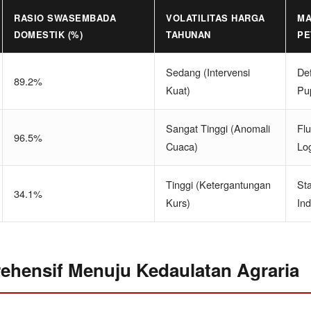
RASIO SWASEMBADA
VOLATILITAS HARGA
MA
DOMESTIK (%)
TAHUNAN
PE
Sedang (Intervensi
Def
89.2%
Kuat)
Pu
Sangat Tinggi (Anomali
Flu
96.5%
Cuaca)
Log
Tinggi (Ketergantungan
St
34.1%
Kurs)
Ind
ehensif Menuju Kedaulatan Agraria