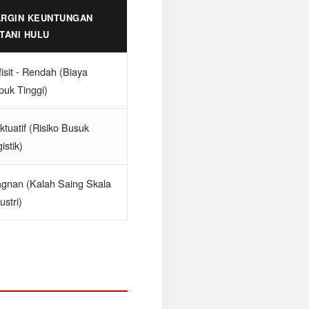
RGIN KEUNTUNGAN
TANI HULU
isit - Rendah (Biaya
puk Tinggi)
ktuatif (Risiko Busuk
istik)
agnan (Kalah Saing Skala
ustri)