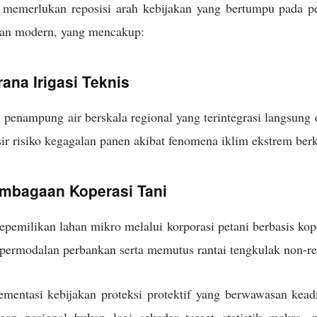
 memerlukan reposisi arah kebijakan yang bertumpu pada p
ian modern, yang mencakup:
ana Irigasi Teknis
nampung air berskala regional yang terintegrasi langsung d
r risiko kegagalan panen akibat fenomena iklim ekstrem ber
embagaan Koperasi Tani
pemilikan lahan mikro melalui korporasi petani berbasis ko
 permodalan perbankan serta memutus rantai tengkulak non-r
ementasi kebijakan proteksi protektif yang berwawasan kead