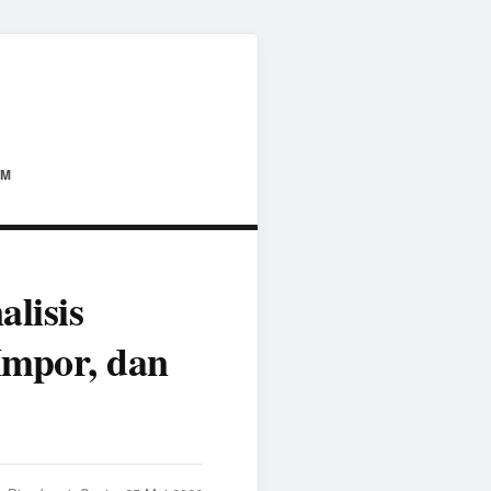
AM
lisis
Impor, dan