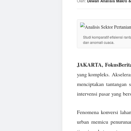
Oleh:
Dewan Analisis Makro &
Studi komparatif efisiensi ran
dan anomali cuaca.
JAKARTA, FokusBerita
yang kompleks. Akseleras
menciptakan tantangan 
intervensi pasar yang ber
Fenomena konversi lahan
urban memicu penurunan 