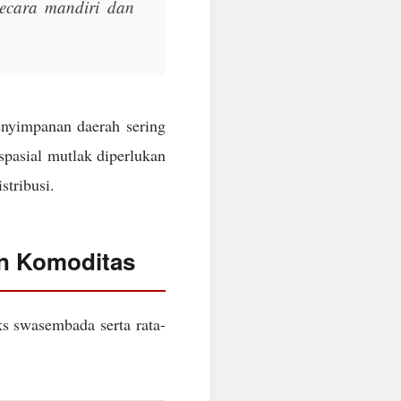
 secara mandiri dan
enyimpanan daerah sering
 spasial mutlak diperlukan
stribusi.
an Komoditas
ks swasembada serta rata-