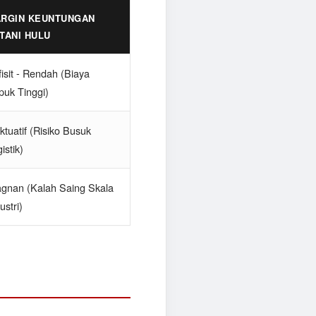
RGIN KEUNTUNGAN
TANI HULU
isit - Rendah (Biaya
puk Tinggi)
ktuatif (Risiko Busuk
istik)
agnan (Kalah Saing Skala
ustri)