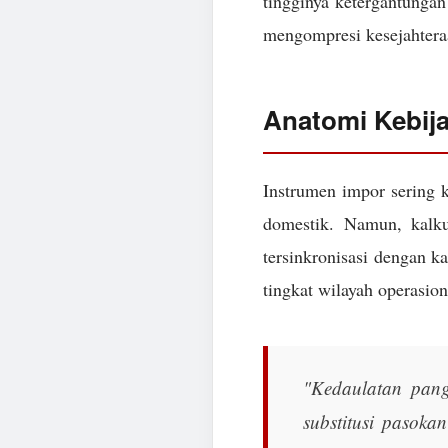
tingginya ketergantungan 
mengompresi kesejahtera
Anatomi Kebij
Instrumen impor sering k
domestik. Namun, kalk
tersinkronisasi dengan k
tingkat wilayah operasion
"Kedaulatan pang
substitusi pasoka