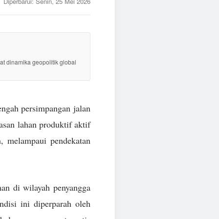
Diperbarui:
Senin, 25 Mei 2026
at dinamika geopolitik global
tengah persimpangan jalan
san lahan produktif aktif
h, melampaui pendekatan
man di wilayah penyangga
disi ini diperparah oleh