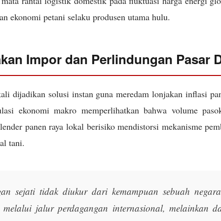
mata rantai logistik domestik pada fluktuasi harga energi gl
an ekonomi petani selaku produsen utama hulu.
akan Impor dan Perlindungan Pasar 
ali dijadikan solusi instan guna meredam lonjakan inflasi p
ulasi ekonomi makro memperlihatkan bahwa volume pasoka
alender panen raya lokal berisiko mendistorsi mekanisme pem
al tani.
an sejati tidak diukur dari kemampuan sebuah negar
n melalui jalur perdagangan internasional, melainkan d