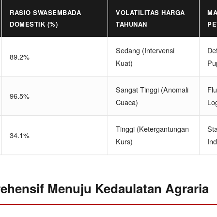
RASIO SWASEMBADA
VOLATILITAS HARGA
MA
DOMESTIK (%)
TAHUNAN
PE
Sedang (Intervensi
Def
89.2%
Kuat)
Pu
Sangat Tinggi (Anomali
Flu
96.5%
Cuaca)
Log
Tinggi (Ketergantungan
St
34.1%
Kurs)
Ind
ehensif Menuju Kedaulatan Agraria