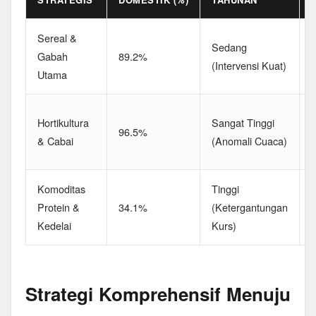
Sereal &
D
Sedang
Gabah
89.2%
(Intervensi Kuat)
Utama
P
F
Hortikultura
Sangat Tinggi
96.5%
(
& Cabai
(Anomali Cuaca)
L
Komoditas
Tinggi
Protein &
34.1%
(Ketergantungan
(
Kedelai
Kurs)
S
Strategi Komprehensif Menuju