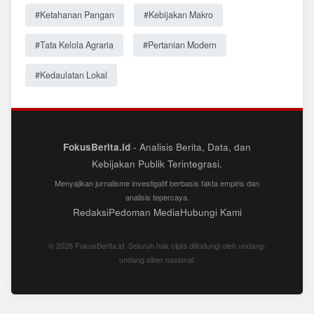
#Ketahanan Pangan
#Kebijakan Makro
#Tata Kelola Agraria
#Pertanian Modern
#Kedaulatan Lokal
FokusBerita.id
- Analisis Berita, Data, dan
Kebijakan Publik Terintegrasi.
Menyajikan jurnalisme investigatif berbasis fakta empiris dan
analisis tepercaya.
Redaksi
Pedoman Media
Hubungi Kami
© 2026 FokusBerita.id. Seluruh hak cipta dilindungi oleh undang-
undang siber nasional.