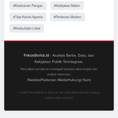
#Ketahanan Pangan
#Kebijakan Makro
#Tata Kelola Agraria
#Pertanian Modern
#Kedaulatan Lokal
FokusBerita.id
- Analisis Berita, Data, dan
Kebijakan Publik Terintegrasi.
Menyajikan jurnalisme investigatif berbasis fakta empiris dan
analisis tepercaya.
Redaksi
Pedoman Media
Hubungi Kami
© 2026 FokusBerita.id. Seluruh hak cipta dilindungi oleh undang-
undang siber nasional.