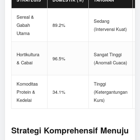
Sereal &
D
Sedang
Gabah
89.2%
(Intervensi Kuat)
Utama
P
F
Hortikultura
Sangat Tinggi
96.5%
(
& Cabai
(Anomali Cuaca)
L
Komoditas
Tinggi
Protein &
34.1%
(Ketergantungan
(
Kedelai
Kurs)
S
Strategi Komprehensif Menuju