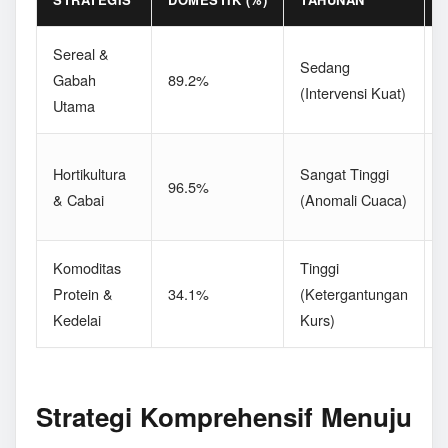
Sereal &
D
Sedang
Gabah
89.2%
(Intervensi Kuat)
Utama
P
F
Hortikultura
Sangat Tinggi
96.5%
(
& Cabai
(Anomali Cuaca)
L
Komoditas
Tinggi
Protein &
34.1%
(Ketergantungan
(
Kedelai
Kurs)
S
Strategi Komprehensif Menuju