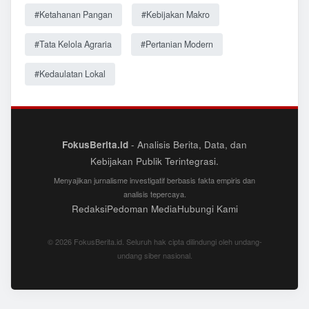
#Ketahanan Pangan
#Kebijakan Makro
#Tata Kelola Agraria
#Pertanian Modern
#Kedaulatan Lokal
FokusBerita.id
- Analisis Berita, Data, dan
Kebijakan Publik Terintegrasi.
Menyajikan jurnalisme investigatif berbasis fakta empiris dan
analisis tepercaya.
Redaksi
Pedoman Media
Hubungi Kami
© 2026 FokusBerita.id. Seluruh hak cipta dilindungi oleh undang-
undang siber nasional.