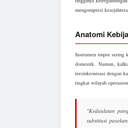
tingginya ketergantungan 
mengompresi kesejahtera
Anatomi Kebij
Instrumen impor sering k
domestik. Namun, kalk
tersinkronisasi dengan k
tingkat wilayah operasion
"Kedaulatan pang
substitusi pasoka