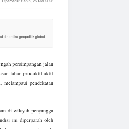
Diperbarui:
Senin, 25 Mei 2026
at dinamika geopolitik global
tengah persimpangan jalan
san lahan produktif aktif
h, melampaui pendekatan
man di wilayah penyangga
disi ini diperparah oleh