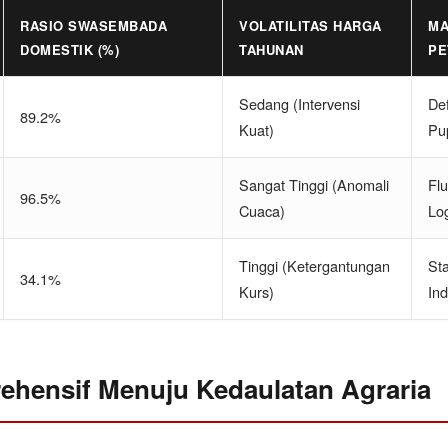
RASIO SWASEMBADA
VOLATILITAS HARGA
MA
DOMESTIK (%)
TAHUNAN
PE
Sedang (Intervensi
Def
89.2%
Kuat)
Pu
Sangat Tinggi (Anomali
Flu
96.5%
Cuaca)
Log
Tinggi (Ketergantungan
St
34.1%
Kurs)
Ind
ehensif Menuju Kedaulatan Agraria