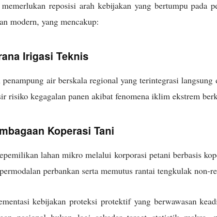
 memerlukan reposisi arah kebijakan yang bertumpu pada p
ian modern, yang mencakup:
ana Irigasi Teknis
nampung air berskala regional yang terintegrasi langsung d
r risiko kegagalan panen akibat fenomena iklim ekstrem ber
embagaan Koperasi Tani
pemilikan lahan mikro melalui korporasi petani berbasis ko
 permodalan perbankan serta memutus rantai tengkulak non-r
ementasi kebijakan proteksi protektif yang berwawasan kead