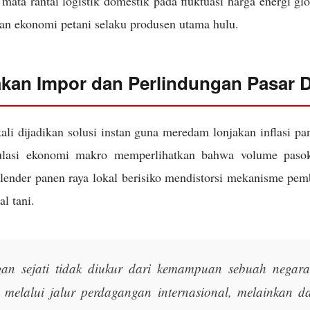
mata rantai logistik domestik pada fluktuasi harga energi gl
an ekonomi petani selaku produsen utama hulu.
akan Impor dan Perlindungan Pasar 
ali dijadikan solusi instan guna meredam lonjakan inflasi p
ulasi ekonomi makro memperlihatkan bahwa volume pasoka
alender panen raya lokal berisiko mendistorsi mekanisme pem
al tani.
an sejati tidak diukur dari kemampuan sebuah negar
n melalui jalur perdagangan internasional, melainkan d