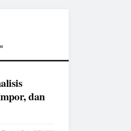
AM
lisis
Impor, dan