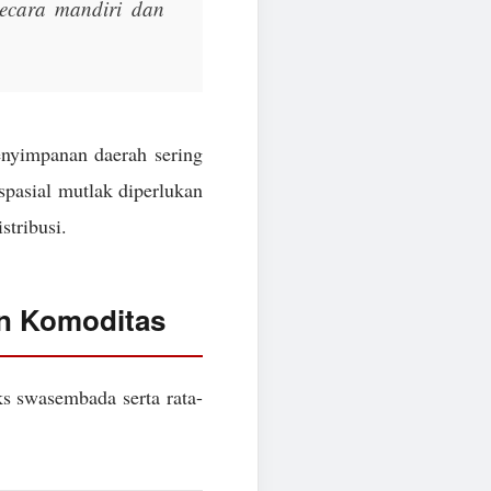
 secara mandiri dan
enyimpanan daerah sering
 spasial mutlak diperlukan
stribusi.
an Komoditas
ks swasembada serta rata-