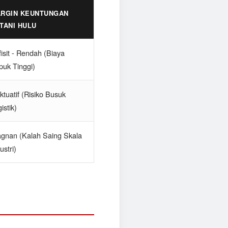
RGIN KEUNTUNGAN
TANI HULU
isit - Rendah (Biaya
puk Tinggi)
ktuatif (Risiko Busuk
istik)
agnan (Kalah Saing Skala
ustri)