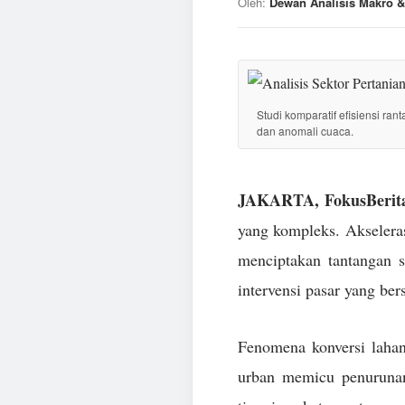
Oleh:
Dewan Analisis Makro &
Studi komparatif efisiensi ran
dan anomali cuaca.
JAKARTA, FokusBerita
yang kompleks. Akseleras
menciptakan tantangan 
intervensi pasar yang ber
Fenomena konversi lahan
urban memicu penurunan 