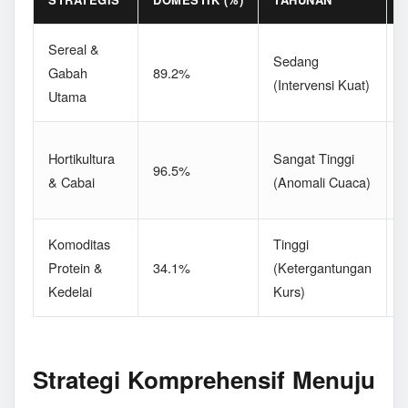
Sereal &
D
Sedang
Gabah
89.2%
(Intervensi Kuat)
Utama
P
F
Hortikultura
Sangat Tinggi
96.5%
(
& Cabai
(Anomali Cuaca)
L
Komoditas
Tinggi
Protein &
34.1%
(Ketergantungan
(
Kedelai
Kurs)
S
Strategi Komprehensif Menuju