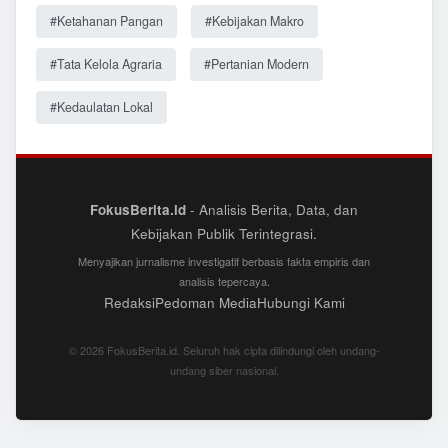
#Ketahanan Pangan
#Kebijakan Makro
#Tata Kelola Agraria
#Pertanian Modern
#Kedaulatan Lokal
FokusBerita.id
- Analisis Berita, Data, dan
Kebijakan Publik Terintegrasi.
Menyajikan jurnalisme investigatif berbasis fakta empiris dan
analisis tepercaya.
Redaksi
Pedoman Media
Hubungi Kami
© 2026 FokusBerita.id. Seluruh hak cipta dilindungi oleh undang-
undang siber nasional.