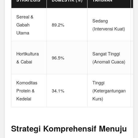
Sereal &
D
Sedang
Gabah
89.2%
(Intervensi Kuat)
Utama
P
F
Hortikultura
Sangat Tinggi
96.5%
(
& Cabai
(Anomali Cuaca)
L
Komoditas
Tinggi
Protein &
34.1%
(Ketergantungan
(
Kedelai
Kurs)
S
Strategi Komprehensif Menuju