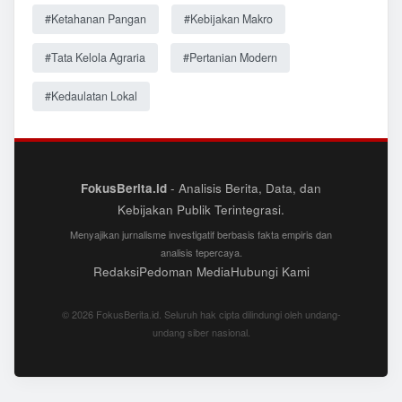
#Ketahanan Pangan
#Kebijakan Makro
#Tata Kelola Agraria
#Pertanian Modern
#Kedaulatan Lokal
FokusBerita.id
- Analisis Berita, Data, dan
Kebijakan Publik Terintegrasi.
Menyajikan jurnalisme investigatif berbasis fakta empiris dan
analisis tepercaya.
Redaksi
Pedoman Media
Hubungi Kami
© 2026 FokusBerita.id. Seluruh hak cipta dilindungi oleh undang-
undang siber nasional.