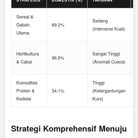
Sereal &
D
Sedang
Gabah
89.2%
(Intervensi Kuat)
Utama
P
F
Hortikultura
Sangat Tinggi
96.5%
(
& Cabai
(Anomali Cuaca)
L
Komoditas
Tinggi
Protein &
34.1%
(Ketergantungan
(
Kedelai
Kurs)
S
Strategi Komprehensif Menuju