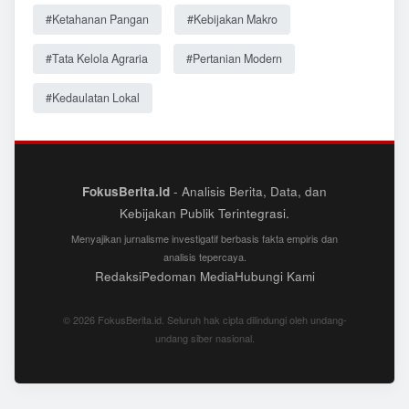
#Ketahanan Pangan
#Kebijakan Makro
#Tata Kelola Agraria
#Pertanian Modern
#Kedaulatan Lokal
FokusBerita.id
- Analisis Berita, Data, dan
Kebijakan Publik Terintegrasi.
Menyajikan jurnalisme investigatif berbasis fakta empiris dan
analisis tepercaya.
Redaksi
Pedoman Media
Hubungi Kami
© 2026 FokusBerita.id. Seluruh hak cipta dilindungi oleh undang-
undang siber nasional.