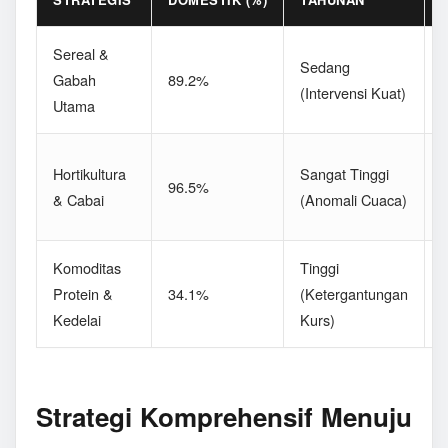
Sereal &
D
Sedang
Gabah
89.2%
(Intervensi Kuat)
Utama
P
F
Hortikultura
Sangat Tinggi
96.5%
(
& Cabai
(Anomali Cuaca)
L
Komoditas
Tinggi
Protein &
34.1%
(Ketergantungan
(
Kedelai
Kurs)
S
Strategi Komprehensif Menuju