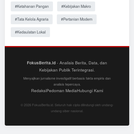
#Ketahanan Pangan
#Kebijakan Makro
#Tata Kelola Agraria
#Pertanian Modern
#Kedaulatan Lokal
FokusBerita.id
- Analisis Berita, Data, dan
Kebijakan Publik Terintegrasi.
Menyajikan jurnalisme investigatif berbasis fakta empiris dan
analisis tepercaya.
Redaksi
Pedoman Media
Hubungi Kami
© 2026 FokusBerita.id. Seluruh hak cipta dilindungi oleh undang-
undang siber nasional.