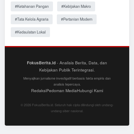
#Ketahanan Pangan
#Kebijakan Makro
#Tata Kelola Agraria
#Pertanian Modern
#Kedaulatan Lokal
FokusBerita.id
- Analisis Berita, Data, dan
Kebijakan Publik Terintegrasi.
Menyajikan jurnalisme investigatif berbasis fakta empiris dan
analisis tepercaya.
Redaksi
Pedoman Media
Hubungi Kami
© 2026 FokusBerita.id. Seluruh hak cipta dilindungi oleh undang-
undang siber nasional.