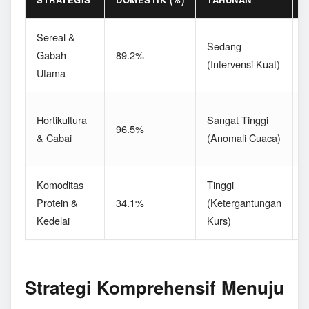
Sereal &
D
Sedang
Gabah
89.2%
(Intervensi Kuat)
Utama
P
F
Hortikultura
Sangat Tinggi
96.5%
(
& Cabai
(Anomali Cuaca)
L
Komoditas
Tinggi
Protein &
34.1%
(Ketergantungan
(
Kedelai
Kurs)
S
Strategi Komprehensif Menuju