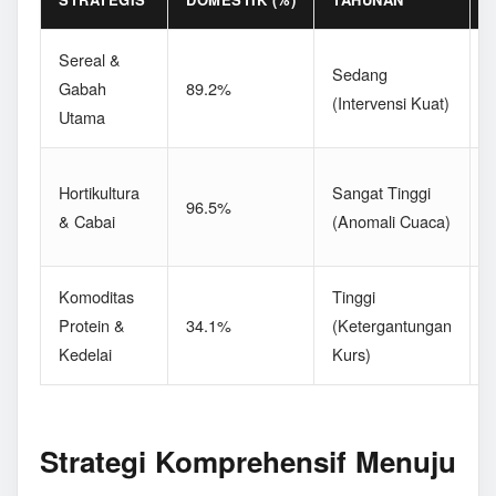
Sereal &
D
Sedang
Gabah
89.2%
(Intervensi Kuat)
Utama
P
F
Hortikultura
Sangat Tinggi
96.5%
(
& Cabai
(Anomali Cuaca)
L
Komoditas
Tinggi
Protein &
34.1%
(Ketergantungan
(
Kedelai
Kurs)
S
Strategi Komprehensif Menuju