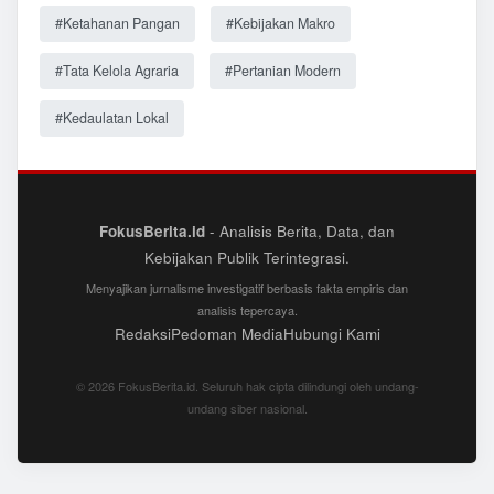
#Ketahanan Pangan
#Kebijakan Makro
#Tata Kelola Agraria
#Pertanian Modern
#Kedaulatan Lokal
FokusBerita.id
- Analisis Berita, Data, dan
Kebijakan Publik Terintegrasi.
Menyajikan jurnalisme investigatif berbasis fakta empiris dan
analisis tepercaya.
Redaksi
Pedoman Media
Hubungi Kami
© 2026 FokusBerita.id. Seluruh hak cipta dilindungi oleh undang-
undang siber nasional.