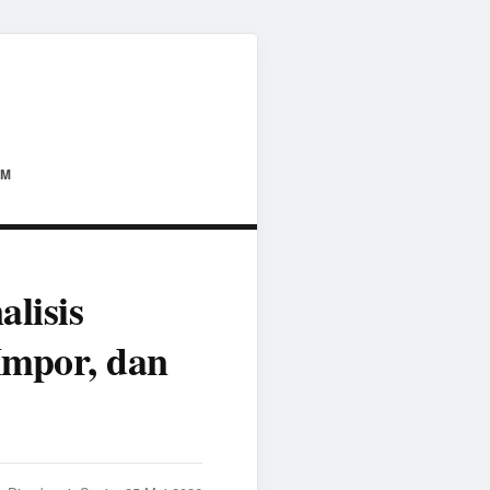
AM
lisis
Impor, dan