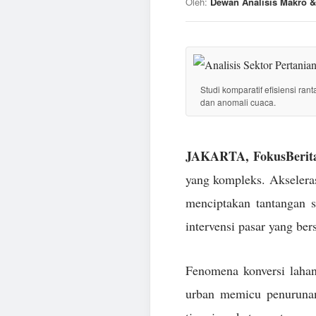
Oleh:
Dewan Analisis Makro &
Studi komparatif efisiensi ran
dan anomali cuaca.
JAKARTA, FokusBerita
yang kompleks. Akseleras
menciptakan tantangan 
intervensi pasar yang ber
Fenomena konversi lahan
urban memicu penurunan 