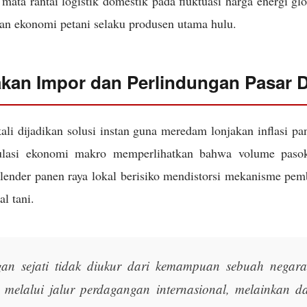
mata rantai logistik domestik pada fluktuasi harga energi gl
an ekonomi petani selaku produsen utama hulu.
akan Impor dan Perlindungan Pasar 
ali dijadikan solusi instan guna meredam lonjakan inflasi p
ulasi ekonomi makro memperlihatkan bahwa volume pasoka
alender panen raya lokal berisiko mendistorsi mekanisme pem
al tani.
an sejati tidak diukur dari kemampuan sebuah negar
n melalui jalur perdagangan internasional, melainkan d