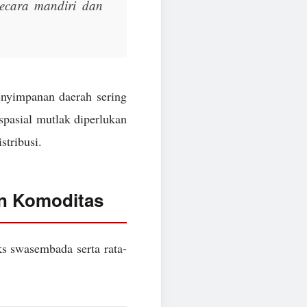
 secara mandiri dan
enyimpanan daerah sering
 spasial mutlak diperlukan
stribusi.
an Komoditas
ks swasembada serta rata-