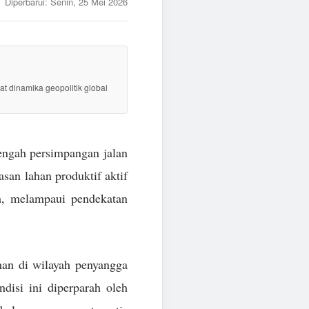
Diperbarui:
Senin, 25 Mei 2026
at dinamika geopolitik global
tengah persimpangan jalan
san lahan produktif aktif
h, melampaui pendekatan
man di wilayah penyangga
disi ini diperparah oleh