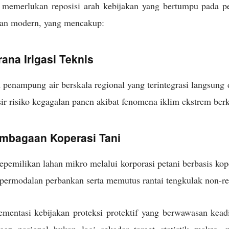
 memerlukan reposisi arah kebijakan yang bertumpu pada p
ian modern, yang mencakup:
ana Irigasi Teknis
nampung air berskala regional yang terintegrasi langsung d
r risiko kegagalan panen akibat fenomena iklim ekstrem ber
embagaan Koperasi Tani
pemilikan lahan mikro melalui korporasi petani berbasis ko
 permodalan perbankan serta memutus rantai tengkulak non-r
ementasi kebijakan proteksi protektif yang berwawasan kead