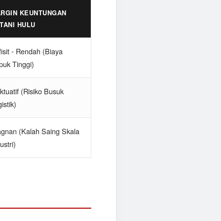
RGIN KEUNTUNGAN
TANI HULU
isit - Rendah (Biaya
puk Tinggi)
ktuatif (Risiko Busuk
istik)
agnan (Kalah Saing Skala
ustri)