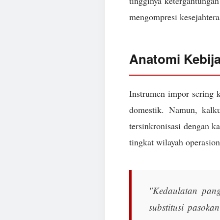
tingginya ketergantungan 
mengompresi kesejahtera
Anatomi Kebij
Instrumen impor sering k
domestik. Namun, kalk
tersinkronisasi dengan k
tingkat wilayah operasion
"Kedaulatan pang
substitusi pasoka