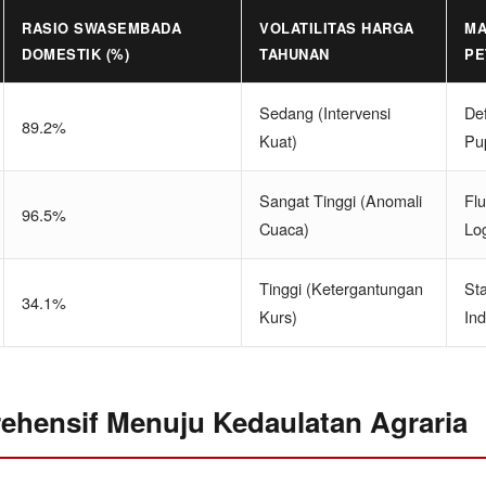
RASIO SWASEMBADA
VOLATILITAS HARGA
MA
DOMESTIK (%)
TAHUNAN
PE
Sedang (Intervensi
Def
89.2%
Kuat)
Pu
Sangat Tinggi (Anomali
Flu
96.5%
Cuaca)
Log
Tinggi (Ketergantungan
St
34.1%
Kurs)
Ind
ehensif Menuju Kedaulatan Agraria