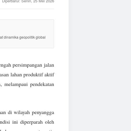
Diperbarui:
Senin, 25 Mei 2026
at dinamika geopolitik global
tengah persimpangan jalan
san lahan produktif aktif
h, melampaui pendekatan
man di wilayah penyangga
disi ini diperparah oleh