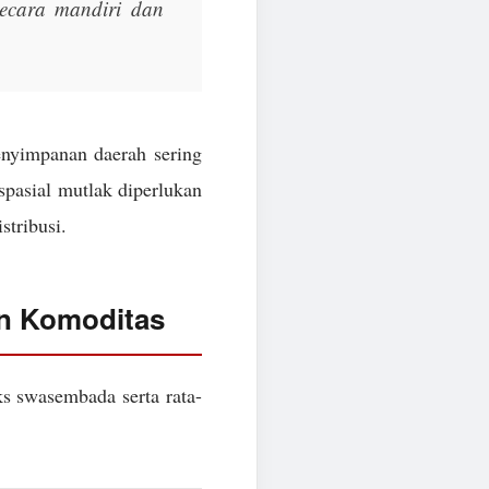
 secara mandiri dan
enyimpanan daerah sering
 spasial mutlak diperlukan
stribusi.
an Komoditas
ks swasembada serta rata-