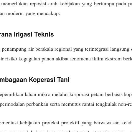
 memerlukan reposisi arah kebijakan yang bertumpu pada p
ian modern, yang mencakup:
ana Irigasi Teknis
nampung air berskala regional yang terintegrasi langsung d
r risiko kegagalan panen akibat fenomena iklim ekstrem ber
embagaan Koperasi Tani
pemilikan lahan mikro melalui korporasi petani berbasis ko
 permodalan perbankan serta memutus rantai tengkulak non-r
ementasi kebijakan proteksi protektif yang berwawasan kead