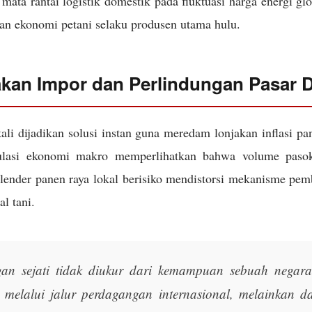
mata rantai logistik domestik pada fluktuasi harga energi gl
an ekonomi petani selaku produsen utama hulu.
akan Impor dan Perlindungan Pasar 
ali dijadikan solusi instan guna meredam lonjakan inflasi p
ulasi ekonomi makro memperlihatkan bahwa volume pasoka
alender panen raya lokal berisiko mendistorsi mekanisme pem
al tani.
an sejati tidak diukur dari kemampuan sebuah negar
n melalui jalur perdagangan internasional, melainkan d