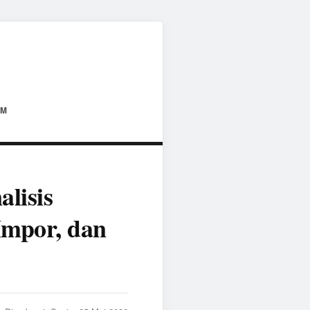
AM
lisis
Impor, dan