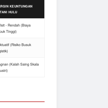
RGIN KEUNTUNGAN
TANI HULU
isit - Rendah (Biaya
puk Tinggi)
ktuatif (Risiko Busuk
istik)
agnan (Kalah Saing Skala
ustri)