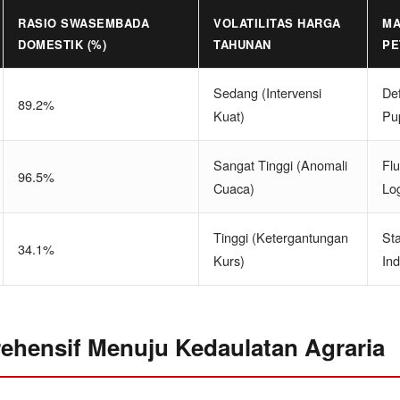
RASIO SWASEMBADA
VOLATILITAS HARGA
MA
DOMESTIK (%)
TAHUNAN
PE
Sedang (Intervensi
Def
89.2%
Kuat)
Pu
Sangat Tinggi (Anomali
Flu
96.5%
Cuaca)
Log
Tinggi (Ketergantungan
St
34.1%
Kurs)
Ind
ehensif Menuju Kedaulatan Agraria