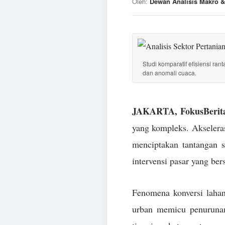
Oleh:
Dewan Analisis Makro &
Studi komparatif efisiensi ran
dan anomali cuaca.
JAKARTA, FokusBerita
yang kompleks. Akseleras
menciptakan tantangan 
intervensi pasar yang ber
Fenomena konversi lahan
urban memicu penurunan 