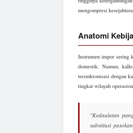
tingginya ketergantungan 
mengompresi kesejahtera
Anatomi Kebij
Instrumen impor sering k
domestik. Namun, kalk
tersinkronisasi dengan k
tingkat wilayah operasion
"Kedaulatan pang
substitusi pasoka