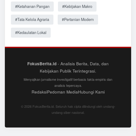
#Ketahanan Pangan
#Kebijakan Makro
#Tata Kelola Agraria
#Pertanian Modern
#Kedaulatan Lokal
FokusBerita.id
- Analisis Berita, Data, dan
Kebijakan Publik Terintegrasi.
Menyajikan jurnalisme investigatif berbasis fakta empiris dan
analisis tepercaya.
Redaksi
Pedoman Media
Hubungi Kami
© 2026 FokusBerita.id. Seluruh hak cipta dilindungi oleh undang-
undang siber nasional.