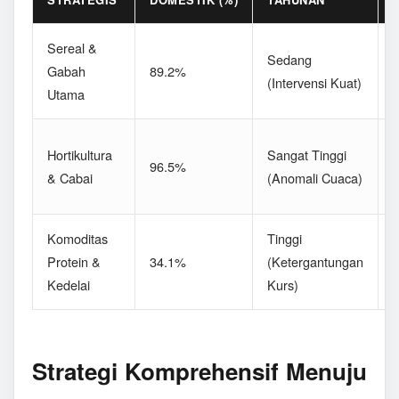
Sereal &
D
Sedang
Gabah
89.2%
(Intervensi Kuat)
Utama
P
F
Hortikultura
Sangat Tinggi
96.5%
(
& Cabai
(Anomali Cuaca)
L
Komoditas
Tinggi
Protein &
34.1%
(Ketergantungan
(
Kedelai
Kurs)
S
Strategi Komprehensif Menuju