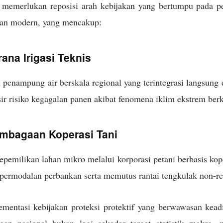
 memerlukan reposisi arah kebijakan yang bertumpu pada p
ian modern, yang mencakup:
ana Irigasi Teknis
nampung air berskala regional yang terintegrasi langsung d
r risiko kegagalan panen akibat fenomena iklim ekstrem ber
embagaan Koperasi Tani
pemilikan lahan mikro melalui korporasi petani berbasis ko
 permodalan perbankan serta memutus rantai tengkulak non-r
ementasi kebijakan proteksi protektif yang berwawasan kead