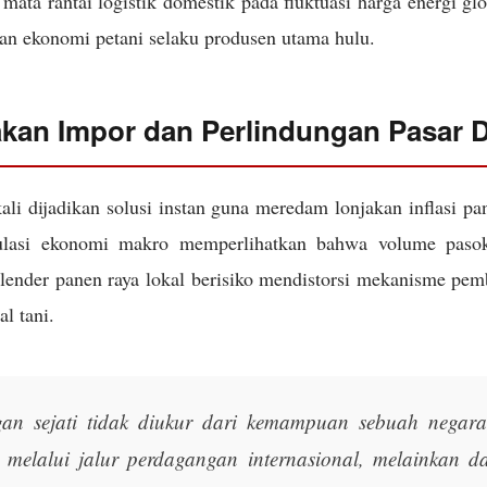
mata rantai logistik domestik pada fluktuasi harga energi gl
an ekonomi petani selaku produsen utama hulu.
akan Impor dan Perlindungan Pasar 
ali dijadikan solusi instan guna meredam lonjakan inflasi p
ulasi ekonomi makro memperlihatkan bahwa volume pasoka
alender panen raya lokal berisiko mendistorsi mekanisme pem
al tani.
an sejati tidak diukur dari kemampuan sebuah negar
n melalui jalur perdagangan internasional, melainkan d