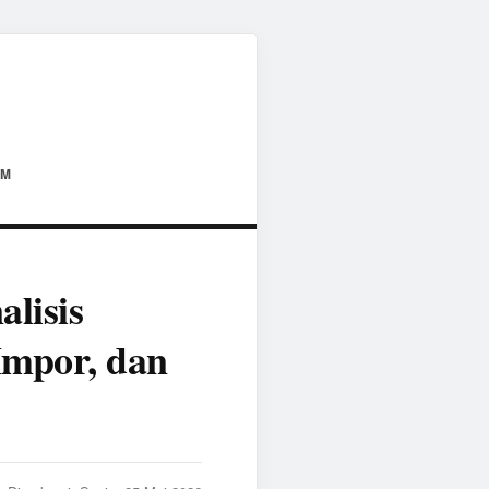
AM
lisis
Impor, dan