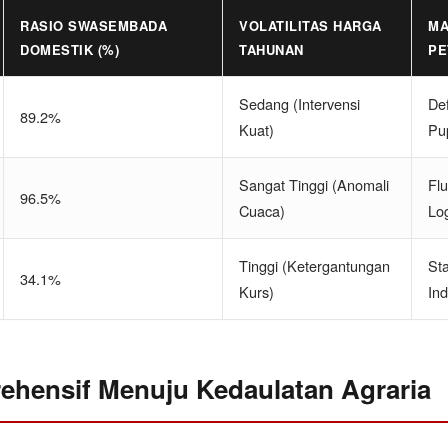
RASIO SWASEMBADA
VOLATILITAS HARGA
MA
DOMESTIK (%)
TAHUNAN
PE
Sedang (Intervensi
Def
89.2%
Kuat)
Pu
Sangat Tinggi (Anomali
Flu
96.5%
Cuaca)
Log
Tinggi (Ketergantungan
St
34.1%
Kurs)
Ind
ehensif Menuju Kedaulatan Agraria