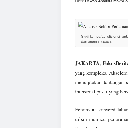
Oleh:
Dewan Analisis Makro &
Studi komparatif efisiensi ran
dan anomali cuaca.
JAKARTA, FokusBerita
yang kompleks. Akseleras
menciptakan tantangan 
intervensi pasar yang ber
Fenomena konversi lahan
urban memicu penurunan 