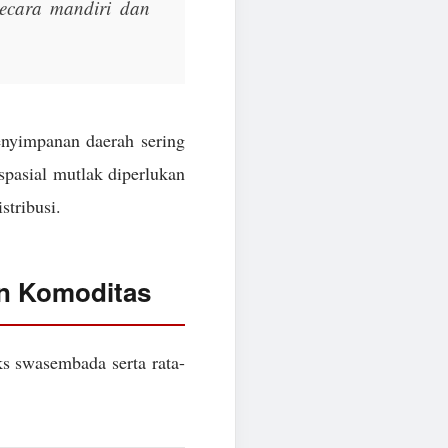
 secara mandiri dan
enyimpanan daerah sering
 spasial mutlak diperlukan
stribusi.
an Komoditas
ks swasembada serta rata-