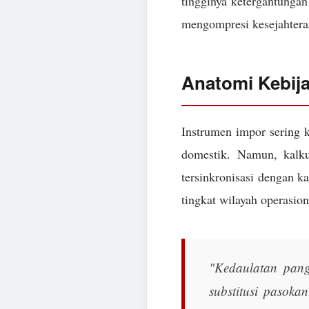
tingginya ketergantungan 
mengompresi kesejahtera
Anatomi Kebij
Instrumen impor sering k
domestik. Namun, kalk
tersinkronisasi dengan k
tingkat wilayah operasion
"Kedaulatan pang
substitusi pasoka