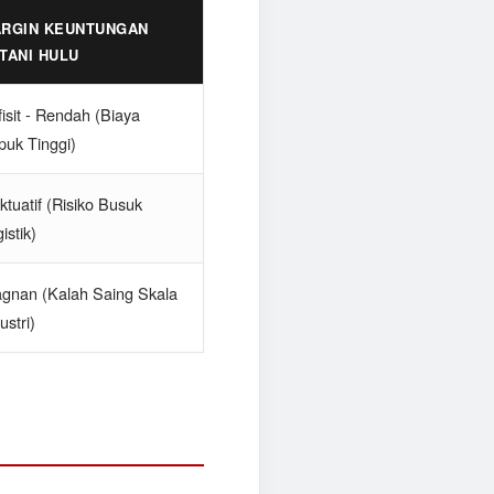
RGIN KEUNTUNGAN
TANI HULU
isit - Rendah (Biaya
puk Tinggi)
ktuatif (Risiko Busuk
istik)
agnan (Kalah Saing Skala
ustri)