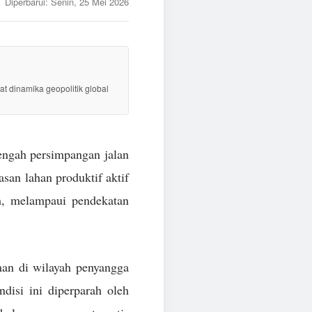
Diperbarui:
Senin, 25 Mei 2026
at dinamika geopolitik global
tengah persimpangan jalan
san lahan produktif aktif
h, melampaui pendekatan
man di wilayah penyangga
disi ini diperparah oleh