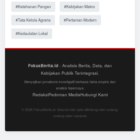
#Ketahanan Pangan
#Kebijakan Makro
#Tata Kelola Agraria
#Pertanian Modern
#Kedaulatan Lokal
FokusBerita.id
- Analisis Berita, Data, dan
Kebijakan Publik Terintegrasi.
Menyajikan jurnalisme investigatif berbasis fakta empiris dan
analisis tepercaya.
Redaksi
Pedoman Media
Hubungi Kami
© 2026 FokusBerita.id. Seluruh hak cipta dilindungi oleh undang-
undang siber nasional.