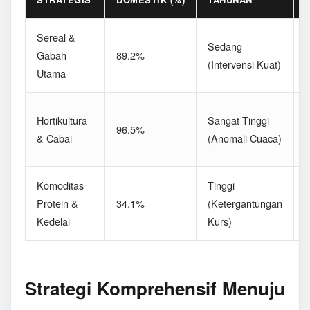
Sereal &
D
Sedang
Gabah
89.2%
(Intervensi Kuat)
Utama
P
F
Hortikultura
Sangat Tinggi
96.5%
(
& Cabai
(Anomali Cuaca)
L
Komoditas
Tinggi
Protein &
34.1%
(Ketergantungan
(
Kedelai
Kurs)
S
Strategi Komprehensif Menuju