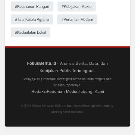
#Ketahanan Pangan
#Kebijakan Makro
#Tata Kelola Agraria
#Pertanian Modern
#Kedaulatan Lokal
FokusBerita.id
- Analisis Berita, Data, dan
Kebijakan Publik Terintegrasi.
Menyajikan jurnalisme investigatif berbasis fakta empiris dan
analisis tepercaya.
Redaksi
Pedoman Media
Hubungi Kami
© 2026 FokusBerita.id. Seluruh hak cipta dilindungi oleh undang-
undang siber nasional.