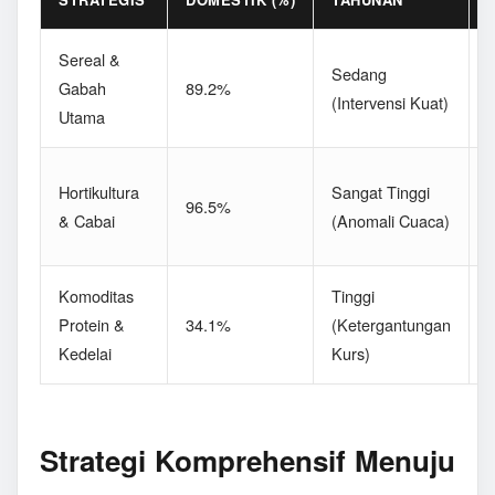
Sereal &
D
Sedang
Gabah
89.2%
(Intervensi Kuat)
Utama
P
F
Hortikultura
Sangat Tinggi
96.5%
(
& Cabai
(Anomali Cuaca)
L
Komoditas
Tinggi
Protein &
34.1%
(Ketergantungan
(
Kedelai
Kurs)
S
Strategi Komprehensif Menuju