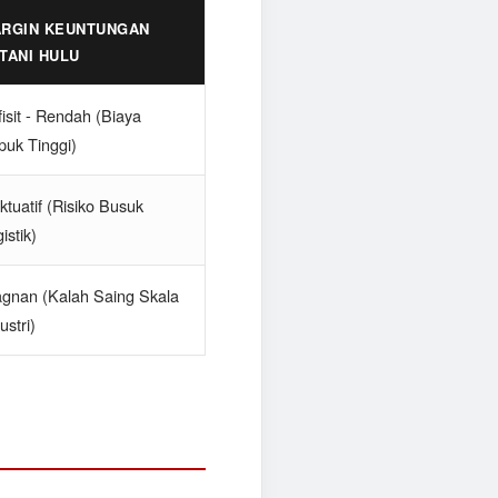
RGIN KEUNTUNGAN
TANI HULU
isit - Rendah (Biaya
puk Tinggi)
ktuatif (Risiko Busuk
istik)
agnan (Kalah Saing Skala
ustri)