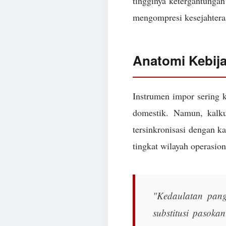
tingginya ketergantungan 
mengompresi kesejahtera
Anatomi Kebij
Instrumen impor sering k
domestik. Namun, kalk
tersinkronisasi dengan k
tingkat wilayah operasion
"Kedaulatan pang
substitusi pasoka