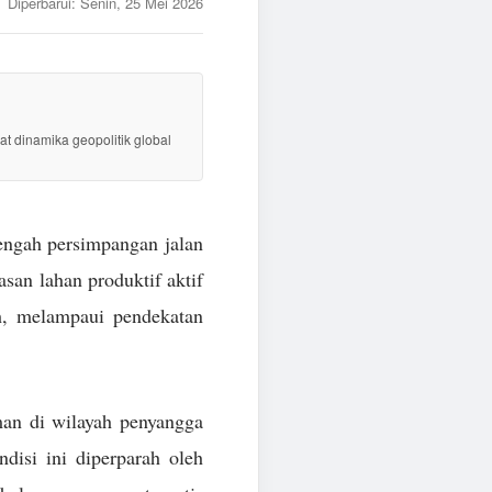
Diperbarui:
Senin, 25 Mei 2026
at dinamika geopolitik global
tengah persimpangan jalan
san lahan produktif aktif
h, melampaui pendekatan
man di wilayah penyangga
disi ini diperparah oleh