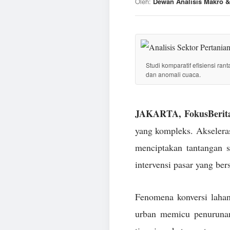
Oleh:
Dewan Analisis Makro &
Studi komparatif efisiensi ran
dan anomali cuaca.
JAKARTA, FokusBerita
yang kompleks. Akseleras
menciptakan tantangan 
intervensi pasar yang ber
Fenomena konversi lahan
urban memicu penurunan 