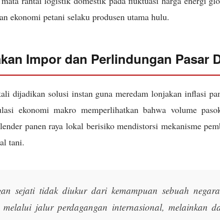
mata rantai logistik domestik pada fluktuasi harga energi gl
an ekonomi petani selaku produsen utama hulu.
akan Impor dan Perlindungan Pasar 
ali dijadikan solusi instan guna meredam lonjakan inflasi p
ulasi ekonomi makro memperlihatkan bahwa volume pasoka
alender panen raya lokal berisiko mendistorsi mekanisme pem
al tani.
an sejati tidak diukur dari kemampuan sebuah negar
n melalui jalur perdagangan internasional, melainkan d