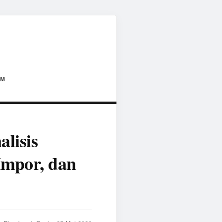
AM
lisis
Impor, dan