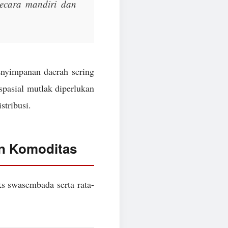
 secara mandiri dan
enyimpanan daerah sering
 spasial mutlak diperlukan
stribusi.
an Komoditas
ks swasembada serta rata-