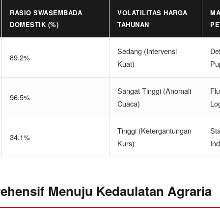
RASIO SWASEMBADA
VOLATILITAS HARGA
MA
DOMESTIK (%)
TAHUNAN
PE
Sedang (Intervensi
Def
89.2%
Kuat)
Pu
Sangat Tinggi (Anomali
Flu
96.5%
Cuaca)
Log
Tinggi (Ketergantungan
St
34.1%
Kurs)
Ind
ehensif Menuju Kedaulatan Agraria