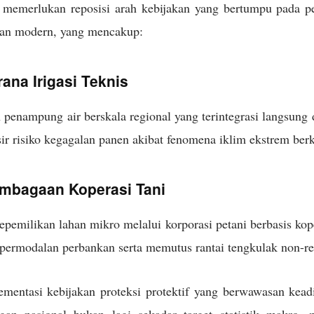
 memerlukan reposisi arah kebijakan yang bertumpu pada p
ian modern, yang mencakup:
ana Irigasi Teknis
nampung air berskala regional yang terintegrasi langsung d
r risiko kegagalan panen akibat fenomena iklim ekstrem ber
embagaan Koperasi Tani
pemilikan lahan mikro melalui korporasi petani berbasis ko
 permodalan perbankan serta memutus rantai tengkulak non-r
ementasi kebijakan proteksi protektif yang berwawasan kead